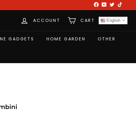
Facebook
YouTube
Twitter
TikTok
ACCOUNT
CART
English
NE GADGETS
HOME GARDEN
OTHER
ambini