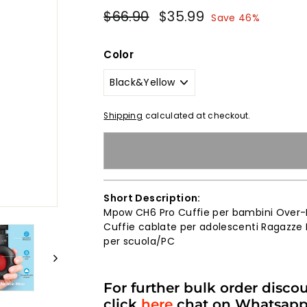
Regular
Sale
$66.90
$66.90
$35.99
$35.99
Save 46%
price
price
Color
Shipping
calculated at checkout.
Short Description:
Mpow CH6 Pro Cuffie per bambini Over-E
Cuffie cablate per adolescenti Ragazze R
per scuola/PC
For further bulk order disco
click
here
chat on Whatsap