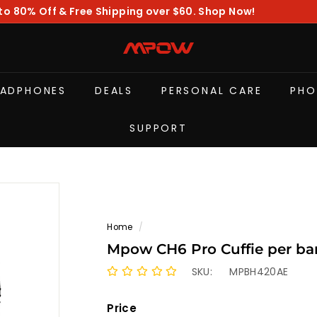
to 80% Off & Free Shipping over $60. Shop Now!
Pause
slideshow
M
P
O
EADPHONES
DEALS
PERSONAL CARE
PHO
W
SUPPORT
Home
/
Mpow CH6 Pro Cuffie per b
SKU:
MPBH420AE
Price