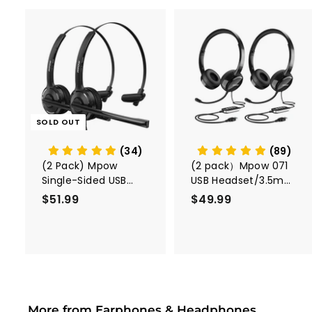
c
9
e
A
d
d
t
o
c
SOLD OUT
a
r
t
(34)
(89)
(2 Pack) Mpow
(2 pack）Mpow 071
Single-Sided USB
USB Headset/3.5mm
Headset with
Computer Headset
$51.99
$
$49.99
$
Microphone
5
4
1
9
.
.
9
9
9
9
More from
Earphones & Headphones