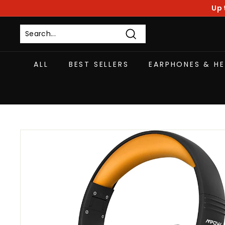
Skip
Up 
to
content
Search
ALL
BEST SELLERS
EARPHONES & H