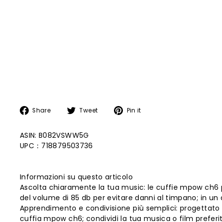
Share
Tweet
Pin
Share
Tweet
Pin it
on
on
on
Facebook
Twitter
Pinterest
ASIN: B082VSWW5G
UPC：718879503736
Informazioni su questo articolo
Ascolta chiaramente la tua music: le cuffie mpow ch6 pr
del volume di 85 db per evitare danni al timpano; in un
Apprendimento e condivisione più semplici: progettato co
cuffia mpow ch6; condividi la tua musica o film preferiti